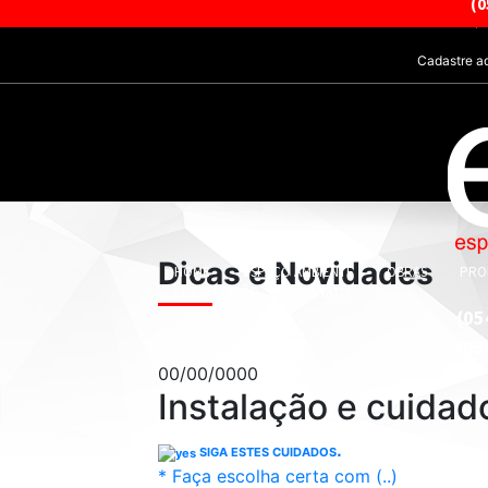
(0
esp
Dicas e Novidades
HOME
ESPAÇO AMBIENTE
OBRAS
PRO
LOCALIZAÇÃO
CONTATO
(05
(05
00/00/0000
Instalação e cuidad
.
SIGA ESTES CUIDADOS
* Faça escolha certa com (..)